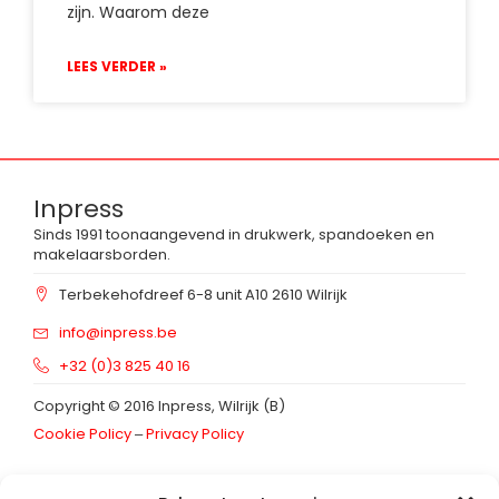
zijn. Waarom deze
LEES VERDER »
Inpress
Sinds 1991 toonaangevend in drukwerk, spandoeken en
makelaarsborden.
Terbekehofdreef 6-8 unit A10 2610 Wilrijk
info@inpress.be
+32 (0)3 825 40 16
Copyright © 2016 Inpress, Wilrijk (B)
Cookie Policy
‒
Privacy Policy
Schrijf in op onze
nieuwsbrief