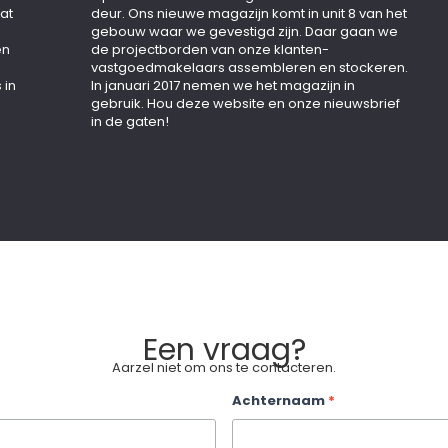
at
deur. Ons nieuwe magazijn komt in unit 8 van het
n
gebouw waar we gevestigd zijn. Daar gaan we
én
de projectborden van onze klanten-
vastgoedmakelaars assembleren en stockeren.
 in
In januari 2017 nemen we het magazijn in
gebruik. Hou deze website en onze nieuwsbrief
in de gaten!
Een vraag?
Aarzel niet om ons te contacteren.
le
Achternaam
*