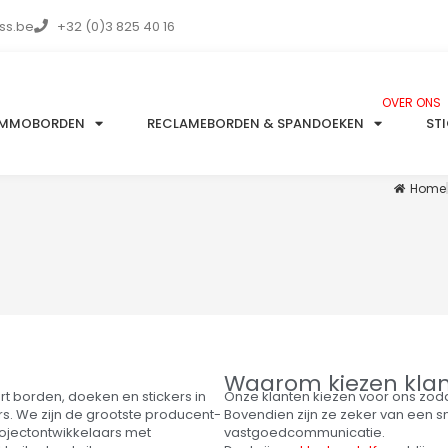
ss.be
+32 (0)3 825 40 16
OVER ONS
IMMOBORDEN
RECLAMEBORDEN & SPANDOEKEN
ST
Home
Waarom kiezen klan
ert borden, doeken en stickers in
Onze klanten kiezen voor ons zoda
. We zijn de grootste producent-
Bovendien zijn ze zeker van een sn
rojectontwikkelaars met
vastgoedcommunicatie.