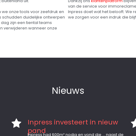
buitenland uit.
Dankzij ons
klantenplatform
blijve
van de service voor immoreclame 
en we onze tools voor zeefdruk en
Inpress doet wat het belooft. We 
ers schudden duidelijke ontwerpen
we zorgen voor een indruk die blij
 dag zijn een tiental teams
én verwijderen wanneer onze
Nieuws
Inpress investeert in nieuw
pand
Inpress had 600m² nodig en vond die … naast de