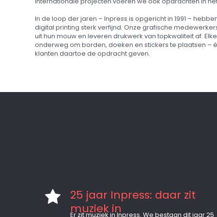
internationale projecten voeren we ook opdrachten in het 
In de loop der jaren – Inpress is opgericht in 1991 – hebb
digital printing sterk verfijnd. Onze grafische medewerk
uit hun mouw en leveren drukwerk van topkwaliteit af. Elke
onderweg om borden, doeken en stickers te plaatsen – 
klanten daartoe de opdracht geven.
25 jaar Inpress: daar zit
muziek in
Er zit muziek in Inpress. We bestaan dit jaar 25