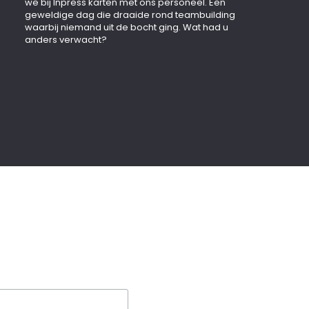
we bij Inpress karten met ons personeel. Een
geweldige dag die draaide rond teambuilding
waarbij niemand uit de bocht ging. Wat had u
anders verwacht?