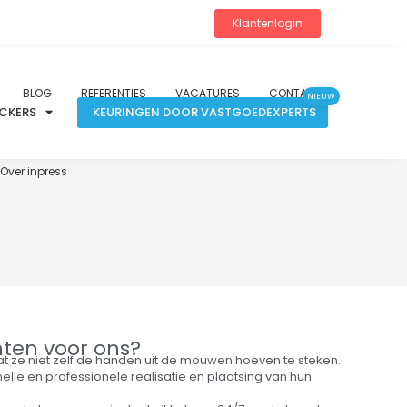
Klantenlogin
BLOG
REFERENTIES
VACATURES
CONTACT
NIEUW
ICKERS
KEURINGEN DOOR VASTGOEDEXPERTS
Over inpress
ten voor ons?
t ze niet zelf de handen uit de mouwen hoeven te steken.
elle en professionele realisatie en plaatsing van hun