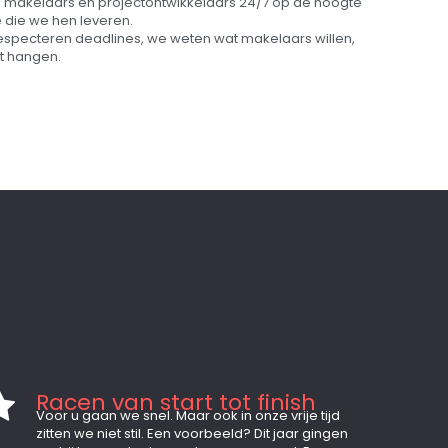
n makelaars en projectontwikkelaars 24/7 op de hoogte
die we hen leveren.
respecteren deadlines, we weten wat makelaars willen,
ft hangen.
Racen van start tot finish
Voor u gaan we snel. Maar ook in onze vrije tijd
zitten we niet stil. Een voorbeeld? Dit jaar gingen