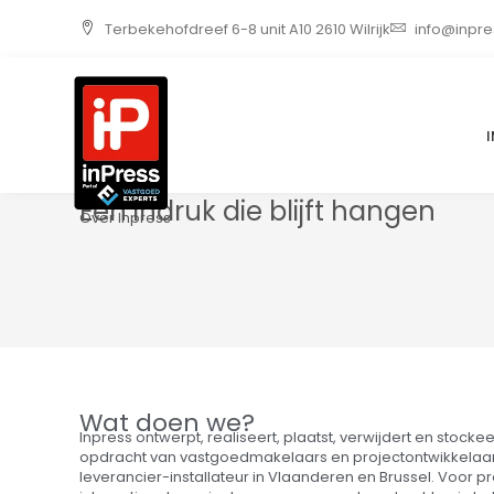
Ga
Terbekehofdreef 6-8 unit A10 2610 Wilrijk
info@inpre
naar
de
inhoud
Een indruk die blijft hangen
Over Inpress
Wat doen we?
Inpress ontwerpt, realiseert, plaatst, verwijdert en stocke
opdracht van vastgoedmakelaars en projectontwikkelaars
leverancier-installateur in Vlaanderen en Brussel. Voor p