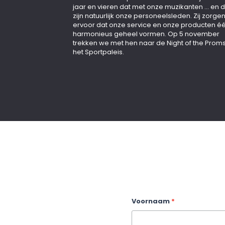
jaar en vieren dat met onze muzikanten … en d
zijn natuurlijk onze personeelsleden. Zij zorge
ervoor dat onze service en onze producten é
harmonieus geheel vormen. Op 5 november
trekken we met hen naar de Night of the Proms
het Sportpaleis.
Contactformulier_sing
Voornaam
*
pagina