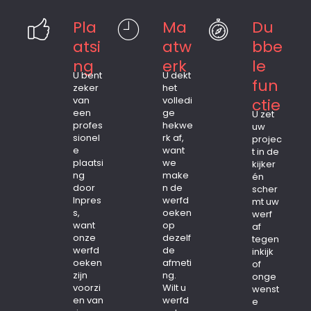
Pla
Ma
Du
atsi
atw
bbe
ng
erk
le
U bent
U dekt
fun
zeker
het
van
volledi
ctie
een
ge
U zet
profes
hekwe
uw
sionel
rk af,
projec
e
want
t in de
plaatsi
we
kijker
ng
make
én
door
n de
scher
Inpres
werfd
mt uw
s,
oeken
werf
want
op
af
onze
dezelf
tegen
werfd
de
inkijk
oeken
afmeti
of
zijn
ng.
onge
voorzi
Wilt u
wenst
en van
werfd
e