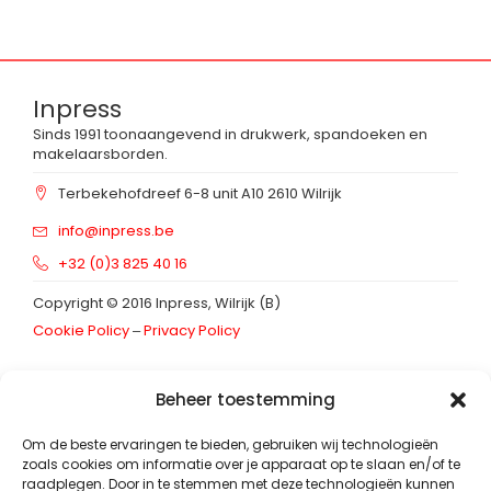
Inpress
Sinds 1991 toonaangevend in drukwerk, spandoeken en
makelaarsborden.
Terbekehofdreef 6-8 unit A10 2610 Wilrijk
info@inpress.be
+32 (0)3 825 40 16
Copyright © 2016 Inpress, Wilrijk (B)
Cookie Policy
‒
Privacy Policy
Schrijf in op onze
nieuwsbrief
Beheer toestemming
Footer_nieuwsbrief
E-mailadres
*
Om de beste ervaringen te bieden, gebruiken wij technologieën
zoals cookies om informatie over je apparaat op te slaan en/of te
raadplegen. Door in te stemmen met deze technologieën kunnen