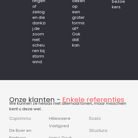
ringen
oeken
bezoe
of
op
kers.
zeilog
een
en die
groter
dankzi
forma
j de
at?
zoom
Ook
niet
dat
scheu
kan.
ren bij
storm
wind.
Onze klanten -
Enkele referenties
We kunnen ze helaas niet allemaal tonen, maar misschien
kent u deze wel…
Coprimmo
Hillewaere
Rosini
Vastgoed
De Boer en
Structura
Partners
Immo Diest