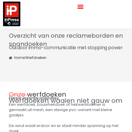
Ga
naar
de
inhoud
Overzicht van onze reclameborden en
spandoeken
Outdoor immo-communicatie met stopping power
Home
Werfdoeken
Onze
werfdoeken
Enkele recente realisaties
Werfdoeken waaien niet gauw om
Een werfdoek, bouwhekdoek of hekwerkbanner is
gemaakt uit mesh, een stevige pvc-variant met kleine
gaatjes.
De wind waait erdoor en er staat minder spanning op het
doek.