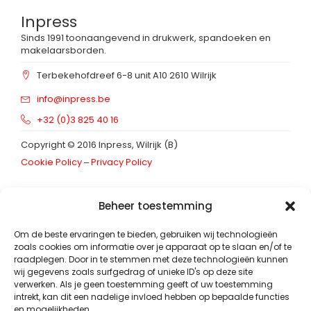
Inpress
Sinds 1991 toonaangevend in drukwerk, spandoeken en
makelaarsborden.
Terbekehofdreef 6-8 unit A10 2610 Wilrijk
info@inpress.be
+32 (0)3 825 40 16
Copyright © 2016 Inpress, Wilrijk (B)
Cookie Policy
‒
Privacy Policy
Schrijf in op onze
nieuwsbrief
Beheer toestemming
Footer_nieuwsbrief
E-mailadres
*
Om de beste ervaringen te bieden, gebruiken wij technologieën
zoals cookies om informatie over je apparaat op te slaan en/of te
raadplegen. Door in te stemmen met deze technologieën kunnen
wij gegevens zoals surfgedrag of unieke ID's op deze site
verwerken. Als je geen toestemming geeft of uw toestemming
intrekt, kan dit een nadelige invloed hebben op bepaalde functies
Inschrijven
en mogelijkheden.