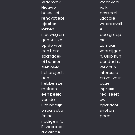
Waarom?
waar veel
Nieuwe
volk
bouw- of
passeert.
renovatiepr
Laat die
ojecten
waardevoll
lokken
e
nieuwsgieri
doelgroep
gen. Als ze
niet
op de werf
zomaar
een bord,
voorbijgaa
spandoek
n. Grijp hun
of banner
aandacht,
zien over
wek hun
het project,
interesse
dan
en zet ze in
hebben ze
actie.
meteen
Inpress
een beeld
realiseert
van de
uw
uiteindelijk
opdracht
e realisatie
snel en
én de
goed.
nodige info.
Bijvoorbeel
d over de