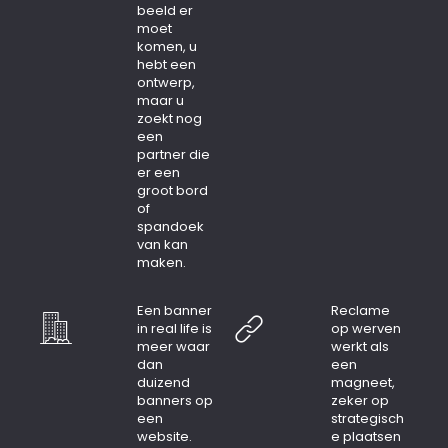
beeld er
moet
komen, u
hebt een
ontwerp,
maar u
zoekt nog
een
partner die
er een
groot bord
of
spandoek
van kan
maken.
Een banner
Reclame
in real life is
op werven
meer waar
werkt als
dan
een
duizend
magneet,
banners op
zeker op
een
strategisch
website.
e plaatsen