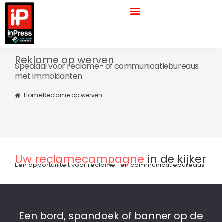
Ga
naar
de
inhoud
Reklame op werven
Speciaal voor reclame- of communicatiebureaus
met immoklanten
Home
Reclame op werven
Uw reclamecampagne
in de kijker
Een opportuniteit voor reclame- en communicatiebureaus
Een bord, spandoek of banner op de