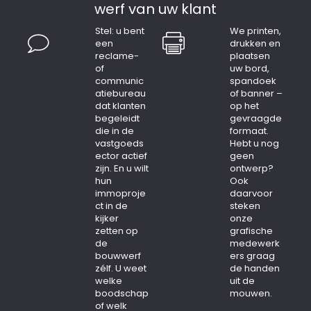
werf van uw klant
Stel: u bent
We printen,
een
drukken en
reclame-
plaatsen
of
uw bord,
communic
spandoek
atiebureau
of banner –
dat klanten
op het
begeleidt
gevraagde
die in de
formaat.
vastgoeds
Hebt u nog
ector actief
geen
zijn. En u wilt
ontwerp?
hun
Ook
immoproje
daarvoor
ct in de
steken
kijker
onze
zetten op
grafische
de
medewerk
bouwwerf
ers graag
zélf. U weet
de handen
welke
uit de
boodschap
mouwen.
of welk