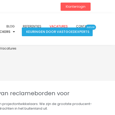
Klantenlogin
BLOG
REFERENTIES
VACATURES
CONTACT
NIEUW
ICKERS
KEURINGEN DOOR VASTGOEDEXPERTS
Vacatures
n van reclameborden voor
en projectontwikkelaars. We zijn de grootste producent-
achten in het buitenland uit.