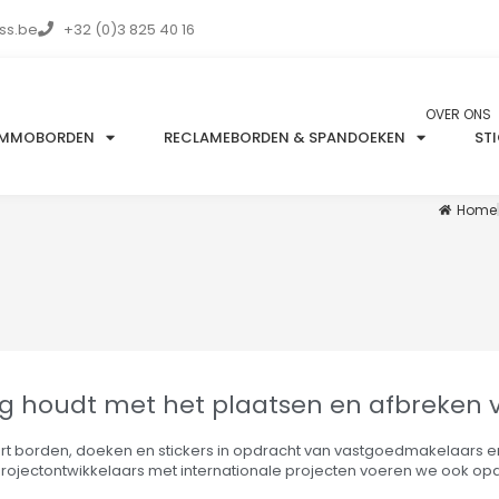
ss.be
+32 (0)3 825 40 16
OVER ONS
IMMOBORDEN
RECLAMEBORDEN & SPANDOEKEN
ST
Home
bezig houdt met het plaatsen en afbreke
ckeert borden, doeken en stickers in opdracht van vastgoedmakelaars 
 projectontwikkelaars met internationale projecten voeren we ook opdr