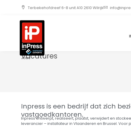
Ga
Terbekehofdreef 6-8 unit A10 2610 Wilrijk
info@inpre
naar
de
inhoud
Vacatures
Jobs
Inpress is een bedrijf dat zich 
vastgoedkantoren.
Inpress ontwerpt, realiseert, plaatst, verwijdert en sto
leverancier – installateur in Vlaanderen en Brussel. Voor