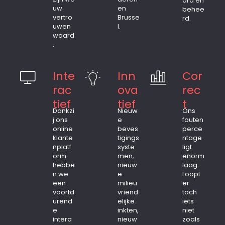
ard en
uw
en
behee
vertro
Brusse
rd.
uwen
l.
waard
.
Inte
Inn
Cor
rac
ova
rec
tief
tief
t
Dankzi
Nieuw
Ons
j ons
e
fouten
online
beves
perce
klante
tigings
ntage
nplatf
syste
ligt
orm
men,
enorm
hebbe
nieuw
laag.
n we
e
Loopt
een
milieu
er
voortd
vriend
toch
urend
elijke
iets
e
inkten,
niet
intera
nieuw
zoals