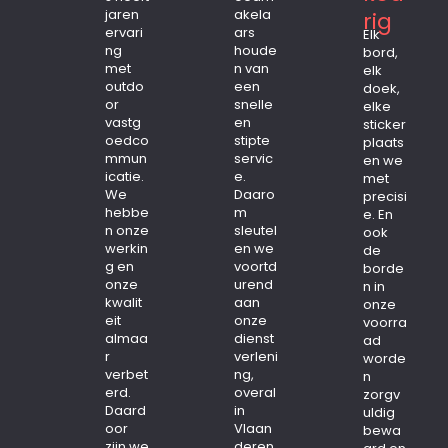
jaren
akela
rig
ervari
ars
Elk
ng
houde
bord,
met
n van
elk
outdo
een
doek,
or
snelle
elke
vastg
en
sticker
oedco
stipte
plaats
mmun
servic
en we
icatie.
e.
met
We
Daaro
precisi
hebbe
m
e. En
n onze
sleutel
ook
werkin
en we
de
g en
voortd
borde
onze
urend
n in
kwalit
aan
onze
eit
onze
voorra
almaa
dienst
ad
r
verleni
worde
verbet
ng,
n
erd.
overal
zorgv
Daard
in
uldig
oor
Vlaan
bewa
zijn we
deren