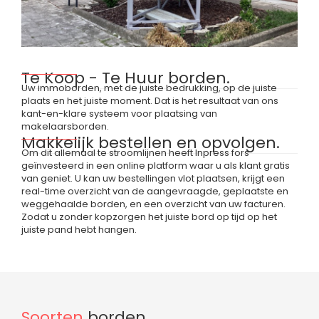
Te Koop - Te Huur borden.
Uw immoborden, met de juiste bedrukking, op de juiste
plaats en het juiste moment. Dat is het resultaat van ons
kant-en-klare systeem voor plaatsing van
makelaarsborden.
Makkelijk bestellen en opvolgen.
Om dit allemaal te stroomlijnen heeft Inpress fors
geïnvesteerd in een online platform waar u als klant gratis
van geniet. U kan uw bestellingen vlot plaatsen, krijgt een
real-time overzicht van de aangevraagde, geplaatste en
weggehaalde borden, en een overzicht van uw facturen.
Zodat u zonder kopzorgen het juiste bord op tijd op het
juiste pand hebt hangen.
Soorten
borden