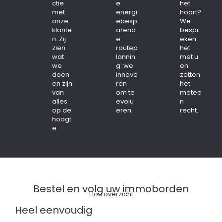
ctie
e
het
met
energi
hoort?
onze
ebesp
We
klante
arend
bespr
n. Zij
e
eken
zien
routep
het
wat
lannin
met u
we
g: we
en
doen
innove
zetten
en zijn
ren
het
van
om te
metee
alles
evolu
n
op de
eren.
recht.
hoogt
e.
Bestel en volg uw immoborden
Hou overzicht
Heel eenvoudig