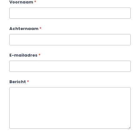
Contactformulier_single
Voornaam
*
pagina
Achternaam
*
E-mailadres
*
Bericht
*