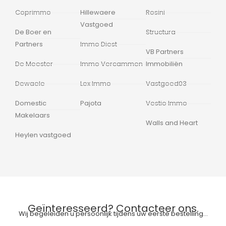
Coprimmo
Hillewaere
Rosini
Vastgoed
De Boer en
Structura
Partners
Immo Diest
VB Partners
De Meester
Immo Vercammen
Immobiliën
Dewaele
Lex Immo
Vastgoed03
Domestic
Pajota
Vestio Immo
Makelaars
Walls and Heart
Heylen vastgoed
Geïnteresseerd? Contacteer ons.
Wij begeleiden u persoonlijk tijdens uw eerste bestelling…