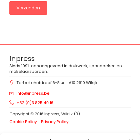
Verzenden
Inpress
Sinds 1991 toonaangevend in drukwerk, spandoeken en
makelaarsborden.
Terbekehofdreef 6-8 unit A10 2610 Wilrijk
info@inpress.be
+32 (0)3 825 40 16
Copyright © 2016 Inpress, Wilrijk (B)
Cookie Policy
‒
Privacy Policy
Schrijf in op onze
nieuwsbrief