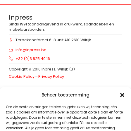
Inpress
Sinds 1991 toonaangevend in drukwerk, spandoeken en
makelaarsborden.
Terbekehofdreef 6-8 unit A10 2610 Wilrijk
info@inpress.be
+32 (0)3 825 40 16
Copyright © 2016 Inpress, Wilrijk (B)
Cookie Policy
‒
Privacy Policy
Schrijf in op onze
nieuwsbrief
Beheer toestemming
Footer_nieuwsbrief
E-mailadres
*
Om de beste ervaringen te bieden, gebruiken wij technologieën
zoals cookies om informatie over je apparaat op te slaan en/of te
raadplegen. Door in te stemmen met deze technologieën kunnen
wij gegevens zoals surfgedrag of unieke ID's op deze site
verwerken. Als je geen toestemming geeft of uw toestemming