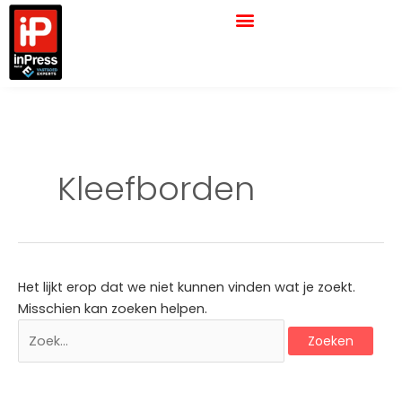
Ga
Zoek
naar
naar:
de
inhoud
Kleefborden
Het lijkt erop dat we niet kunnen vinden wat je zoekt.
Misschien kan zoeken helpen.