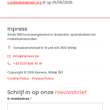
cookiedatabase.org
op 05/05/2026.
Inpress
Sinds 1991 toonaangevend in drukwerk, spandoeken en
makelaarsborden.
Terbekehofdreef 6-8 unit A10 2610 Wilrijk
info@inpress.be
+32 (0)3 825 40 16
Copyright © 2016 Inpress, Wilrijk (B)
Cookie Policy
‒
Privacy Policy
Schrijf in op onze
nieuwsbrief
Footer_nieuwsbrief
E-mailadres
*