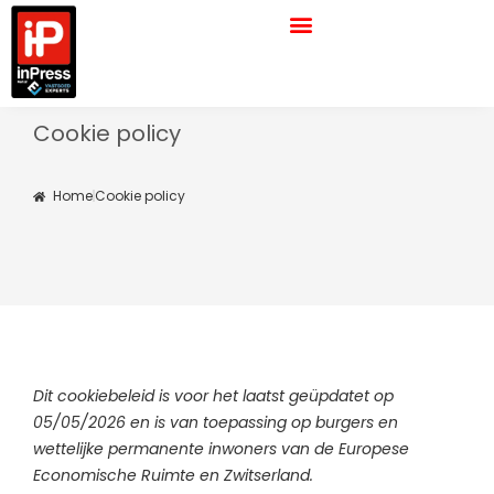
Ga
naar
de
inhoud
Cookie policy
Home
Cookie policy
Consent
Consent
Consent
Consent
Consent
Consent
Statistieke
Marketing
Dit cookiebeleid is voor het laatst geüpdatet op
to
to
to
to
to
to
05/05/2026 en is van toepassing op burgers en
service
service
service
service
service
service
wettelijke permanente inwoners van de Europese
elementor
google-
wordpress
google-
google-
diversen
Economische Ruimte en Zwitserland.