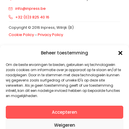
info@inpress.be
+32 (0)3 825 40 16
Copyright © 2016 Inpress, Wilrijk (B)
Cookie Policy
‒
Privacy Policy
Schrijf in op onze
nieuwsbrief
Beheer toestemming
Footer_nieuwsbrief
E-mailadres
*
Om de beste ervaringen te bieden, gebruiken wij technologieën
zoals cookies om informatie over je apparaat op te slaan en/of te
raadplegen. Door in te stemmen met deze technologieën kunnen
wij gegevens zoals surfgedrag of unieke ID's op deze site
verwerken. Als je geen toestemming geeft of uw toestemming
intrekt, kan dit een nadelige invloed hebben op bepaalde functies
Inschrijven
en mogelijkheden.
Accepteren
immostickers
kleefborden
pijlborden
Weigeren
projectborden
raamstickers
roll-up banners