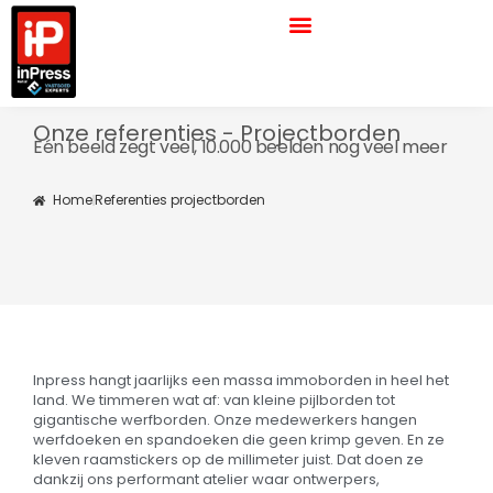
Ga
naar
de
inhoud
Onze referenties - Projectborden
Eén beeld zegt veel, 10.000 beelden nog veel meer
Home
Referenties projectborden
Inpress hangt jaarlijks een massa immoborden in heel het
land. We timmeren wat af: van kleine pijlborden tot
gigantische werfborden. Onze medewerkers hangen
werfdoeken en spandoeken die geen krimp geven. En ze
kleven raamstickers op de millimeter juist. Dat doen ze
dankzij ons performant atelier waar ontwerpers,