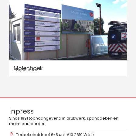
Molenhoek
Projectbord
Inpress
Sinds 1991 toonaangevend in drukwerk, spandoeken en
makelaarsborden.
Terbekehofdreef 6-8 unit A10 2610 Wilrijk