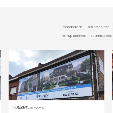
Immoborden
projectborden
roll-up banners
raamstickers
Huyzen
Spandoek in frame