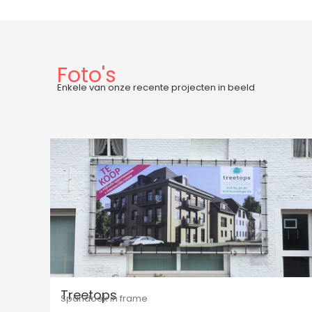
Foto's
Enkele van onze recente projecten in beeld
Treetops
Spandoek in frame