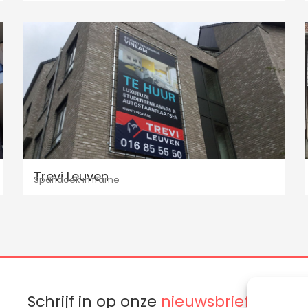
Trevi Leuven
Spandoek in frame
Schrijf in op onze
nieuwsbrief
imm