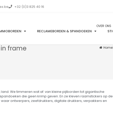
ss.be
+32 (0)3 825 40 16
OVER ONS
IMMOBORDEN
RECLAMEBORDEN & SPANDOEKEN
ST
 in frame
Home
land. We timmeren wat af: van kleine pijlborden tot gigantische
andoeken die geen krimp geven. En ze kleven raamstickers op de
er waar ontwerpers, zeefdrukkers, digitale drukkers, verpakkers en