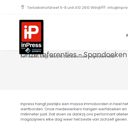
Ga
Terbekehofdreef 6-8 unit A10 2610 Wilrijk
info@inpre
naar
de
inhoud
Onze referenties - Spandoeken
Eén beeld zegt veel, 10.000 beelden nog veel meer
Inpress hangt jaarlijks een massa immoborden in heel het 
werfborden. Onze medewerkers hangen werfdoeken en sp
millimeter juist. Dat doen ze dankzij ons performant ateli
magazijniers elke dag weer het beste van zichzelf geven.