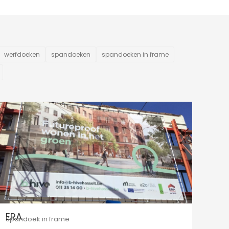
werfdoeken
spandoeken
spandoeken in frame
ERA
Spandoek in frame